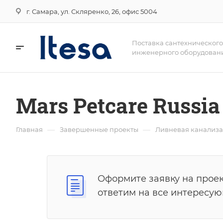
г. Самара, ул. Скляренко, 26, офис 5004
Поставка сантехнического
инженерного оборудован
Mars Petcare Russi
—
—
Главная
Завершенные проекты
Ливневая канализа
Оформите заявку на проек
ответим на все интересу